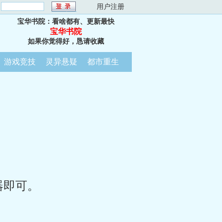
：
用户注册
宝华书院：看啥都有、更新最快
宝华书院
如果你觉得好，恳请收藏
游戏竞技
灵异悬疑
都市重生
器即可。