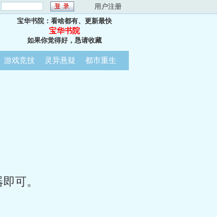
：
用户注册
宝华书院：看啥都有、更新最快
宝华书院
如果你觉得好，恳请收藏
游戏竞技
灵异悬疑
都市重生
器即可。