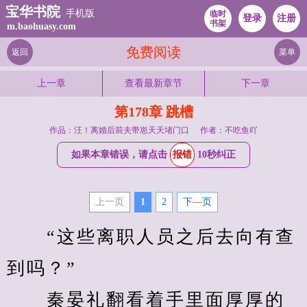
宝华书院
手机版
临时
登录
注册
书架
m.baohuasy.com
免费阅读
返回
菜单
上一章
查看最新章节
下一章
第178章 跳槽
作品：汪！离婚后前夫带崽天天堵门口
作者：不吃鱼吖
如果本章错误，请点击
报错
10秒纠正
上一页
1
2
下—页
　　“这些离职人员之后去向有查
到吗？”
　　秦晏礼翻看着手里面厚厚的