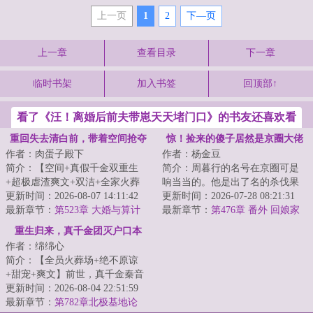
上一页
1
2
下—页
上一章
查看目录
下一章
临时书架
加入书签
回顶部↑
看了《汪！离婚后前夫带崽天天堵门口》的书友还喜欢看
重回失去清白前，带着空间抢夺
惊！捡来的傻子居然是京圈大佬
作者：肉蛋子殿下
作者：杨金豆
江山
简介：【空间+真假千金双重生
简介：周暮行的名号在京圈可是
+超极虐渣爽文+双洁+全家火葬
响当当的。他是出了名的杀伐果
场】&lt;br/&gt;【白切黑、貌美绝
更新时间：2026-08-07 14:11:42
断，腹黑无情，在一众兄弟里
更新时间：2026-07-28 08:21:31
伦贵女+禁欲、...
最新章节：
第523章 大婚与算计
面，优秀到让人望...
最新章节：
第476章 番外 回娘家
（下）
重生归来，真千金团灭户口本
作者：绵绵心
简介：【全员火葬场+绝不原谅
+甜宠+爽文】前世，真千金秦音
认亲回家后拼命讨好付出，渴求
更新时间：2026-08-04 22:51:59
亲情，临死前全...
最新章节：
第782章北极基地论