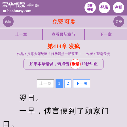
宝华书院
手机版
临时
登录
注册
书架
m.baohuasy.com
免费阅读
返回
菜单
上一章
查看最新章节
下一章
第414章 发疯
作品：八零大佬绝嗣？好孕娇娇一胎双宝！
作者：望南云慢
如果本章错误，请点击
报错
10秒纠正
上一页
1
2
下—页
　　翌日。
　　一早，傅言便到了顾家门
口。