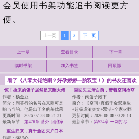
会员使用书架功能追书阅读更方
便。
上一页
1
2
下—页
上一章
查看目录
下一章
临时书架
加入书签
回顶部↑
看了《八零大佬绝嗣？好孕娇娇一胎双宝！》的书友还喜欢
看
惊！捡来的傻子居然是京圈大佬
重回失去清白前，带着空间抢夺
作者：杨金豆
作者：肉蛋子殿下
江山
简介：周暮行的名号在京圈可是
简介：【空间+真假千金双重生
响当当的。他是出了名的杀伐果
+超极虐渣爽文+双洁+全家火葬
断，腹黑无情，在一众兄弟里
更新时间：2026-07-28 08:21:31
场】&lt;br/&gt;【白切黑、貌美绝
更新时间：2026-08-08 00:28:13
面，优秀到让人望...
最新章节：
第476章 番外 回娘家
伦贵女+禁欲、...
最新章节：
第524章 一网打尽
（下）
重生归来，真千金团灭户口本
作者：绵绵心