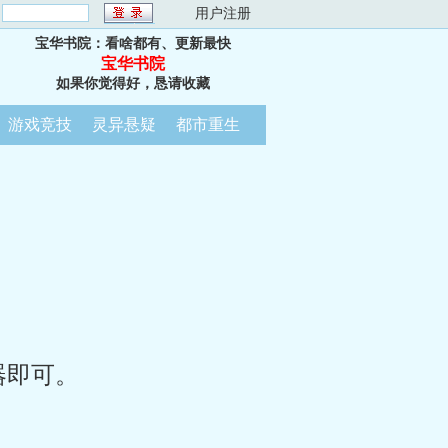
：
用户注册
宝华书院：看啥都有、更新最快
宝华书院
如果你觉得好，恳请收藏
游戏竞技
灵异悬疑
都市重生
器即可。