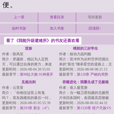
便。
上一章
查看目录
等待更新
临时书架
加入书签
回顶部↑
看了《我能升级避难所》的书友还喜欢看
逆旅
维校的三好学生
作者：陈风笑
作者：核动力战列舰
简介：穿越前，他以为人定胜
简介：宣冲作为从时空井挖掘出
天，可以通过自身的努力，来改
来的”新生“继承星空的道路上，主
变环境和阶层。穿越后才知道，
更新时间：2026-08-04 20:55:01
打一个自信。功课能做得好，炮
更新时间：2026-08-06 08:21:15
有些东西天生自带...
最新章节：
第90扯大旗-91神展开
火顶得住，...
最新章节：
第120章 严峻的局势
（四更求月票）
见诡法则
吞噬进化：我重生成了北极狼
作者：云里里
作者：谁人最荒唐
简介：「你相信这世上有鬼
简介：当一幅卫星拍摄的北极照
吗？」室友跳楼前的最后一问，
片传回各国时，各国最高层都被
让鹿今朝被迫卷入一场无法言说
更新时间：2026-08-05 05:55:39
照片内容震惊了。他们看到了北
更新时间：2026-08-06 02:44:32
的恐怖循环。染血的...
最新章节：
第293章 新生（47）
极数以万计的狼...
最新章节：
第1520章 猎户天族VS
星团群雄（十五）