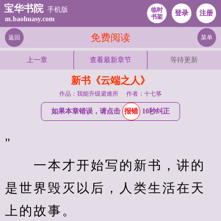
宝华书院
手机版
临时
登录
注册
书架
m.baohuasy.com
免费阅读
返回
菜单
上一章
查看最新章节
等待更新
新书《云端之人》
作品：我能升级避难所
作者：十七筝
如果本章错误，请点击
报错
10秒纠正
"                                         
　　一本才开始写的新书，讲的
是世界毁灭以后，人类生活在天
上的故事。