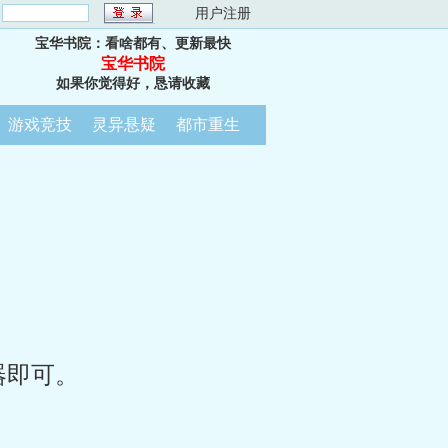
：
用户注册
宝华书院：看啥都有、更新最快
宝华书院
如果你觉得好，恳请收藏
游戏竞技
灵异悬疑
都市重生
器即可。