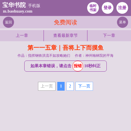
宝华书院
手机版
临时
登录
注册
书架
m.baohuasy.com
免费阅读
返回
菜单
上一章
查看最新章节
下一章
第一一五章｜吾将上下而摸鱼
作品：指挥钢铁洪流不如攻略她们
作者：神州翰林院的平海
如果本章错误，请点击
报错
10秒纠正
上一页
1
2
下—页