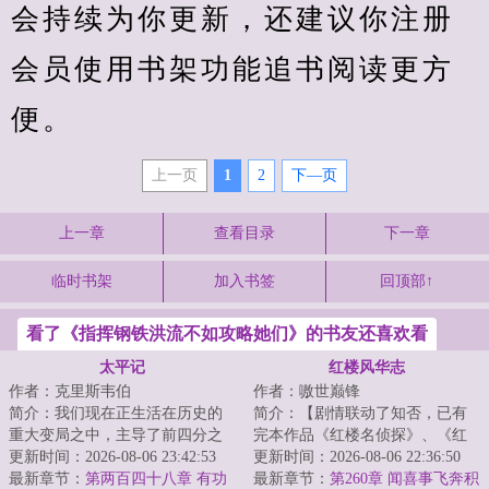
会持续为你更新，还建议你注册
会员使用书架功能追书阅读更方
便。
上一页
1
2
下—页
上一章
查看目录
下一章
临时书架
加入书签
回顶部↑
看了《指挥钢铁洪流不如攻略她们》的书友还喜欢看
太平记
红楼风华志
作者：克里斯韦伯
作者：嗷世巅锋
简介：我们现在正生活在历史的
简介：【剧情联动了知否，已有
重大变局之中，主导了前四分之
完本作品《红楼名侦探》、《红
一个二十一世纪的全球化浪潮，
更新时间：2026-08-06 23:42:53
楼如此多骄》请放心观看】一梦
更新时间：2026-08-06 22:36:50
正在急速的退去...
最新章节：
第两百四十八章 有功
游浮世、惊回朱...
最新章节：
第260章 闻喜事飞奔积