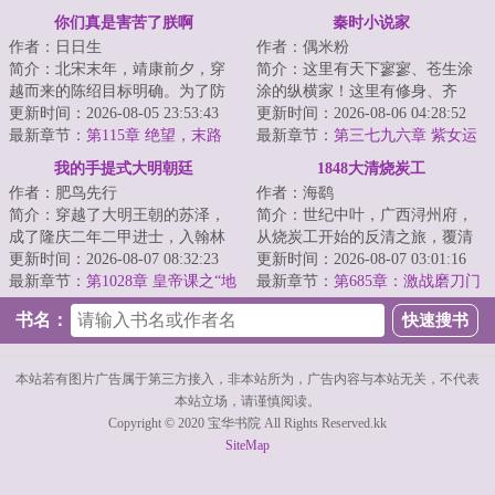
之臣
英
你们真是害苦了朕啊
秦时小说家
作者：日日生
作者：偶米粉
简介：北宋末年，靖康前夕，穿
简介：这里有天下寥寥、苍生涂
越而来的陈绍目标明确。为了防
涂的纵横家！这里有修身、齐
止大宋被金国灭掉，他决定先一
更新时间：2026-08-05 23:53:43
家、治国、平天下的儒家！这里
更新时间：2026-08-06 04:28:52
步取而代之！没...
最新章节：
第115章 绝望，末路
有天下皆白、唯我...
最新章节：
第三七九六章 紫女运
道（求票票）
我的手提式大明朝廷
1848大清烧炭工
作者：肥鸟先行
作者：海鹞
简介：穿越了大明王朝的苏泽，
简介：世纪中叶，广西浔州府，
成了隆庆二年二甲进士，入翰林
从烧炭工开始的反清之旅，覆清
院庶吉士。好消息，不用卷科举
更新时间：2026-08-07 08:32:23
灭洋，荡涤百年国耻。【无系统
更新时间：2026-08-07 03:01:16
了，穿越就是科...
最新章节：
第1028章 皇帝课之“地
外挂，传统历史...
最新章节：
第685章：激战磨刀门
理决定论”
书名：
本站若有图片广告属于第三方接入，非本站所为，广告内容与本站无关，不代表
本站立场，请谨慎阅读。
Copyright © 2020 宝华书院 All Rights Reserved.kk
SiteMap