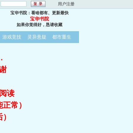
：
用户注册
宝华书院：看啥都有、更新最快
宝华书院
如果你觉得好，恳请收藏
游戏竞技
灵异悬疑
都市重生
…
谢
阅读
能正常）
后）