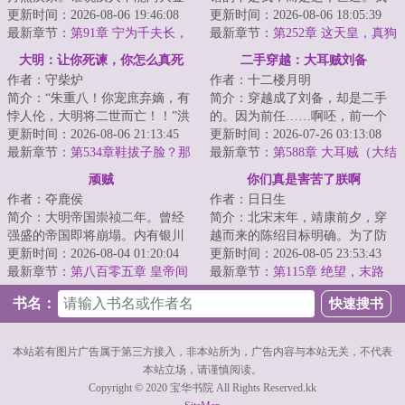
公主？李朔重生金朝，先冒外戚
更新时间：2026-08-06 19:46:08
山内一丰能有什么小心思呢，我
更新时间：2026-08-06 18:05:39
之位，后谋驸马...
最新章节：
第91章 宁为千夫长，
只是太想进步了...
最新章节：
第252章 这天皇，真狗
胜做一使臣
都不当吧？
大明：让你死谏，你怎么真死
二手穿越：大耳贼刘备
作者：守柴炉
作者：十二楼月明
啊？
简介：“朱重八！你宠庶弃嫡，有
简介：穿越成了刘备，却是二手
悖人伦，大明将二世而亡！！”洪
的。因为前任……啊呸，前一个
武二十五年九月，朱元璋欲立朱
更新时间：2026-08-06 21:13:45
穿越者也是穿越到刘备身上。前
更新时间：2026-07-26 03:13:08
允炆为皇太...
最新章节：
第534章鞋拔子脸？那
任嗝屁了，我接...
最新章节：
第588章 大耳贼（大结
个xxx给咱画的？咱要诛他九族！
局）
顽贼
你们真是害苦了朕啊
【求月票啊】
作者：夺鹿侯
作者：日日生
简介：大明帝国崇祯二年。曾经
简介：北宋末年，靖康前夕，穿
强盛的帝国即将崩塌。内有银川
越而来的陈绍目标明确。为了防
驿卒奋臂挥戈，九州幅裂。外有
更新时间：2026-08-04 01:20:04
止大宋被金国灭掉，他决定先一
更新时间：2026-08-05 23:53:43
建州新主东征西...
最新章节：
第八百零五章 皇帝间
步取而代之！没...
最新章节：
第115章 绝望，末路
的争执
书名：
本站若有图片广告属于第三方接入，非本站所为，广告内容与本站无关，不代表
本站立场，请谨慎阅读。
Copyright © 2020 宝华书院 All Rights Reserved.kk