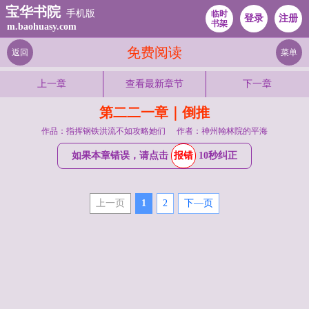
宝华书院
手机版
临时
登录
注册
书架
m.baohuasy.com
免费阅读
返回
菜单
上一章
查看最新章节
下一章
第二二一章｜倒推
作品：指挥钢铁洪流不如攻略她们
作者：神州翰林院的平海
如果本章错误，请点击
报错
10秒纠正
上一页
1
2
下—页