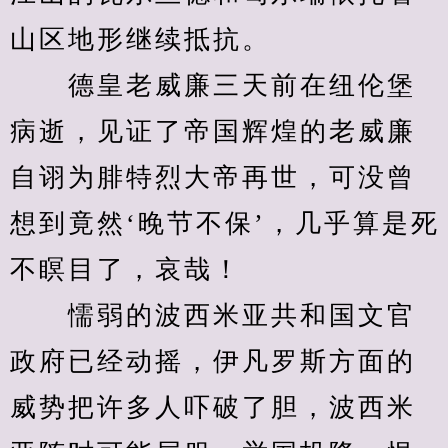
山区地形继续抵抗。
　　德皇老威廉三天前在纽伦堡
病逝，见证了帝国辉煌的老威廉
自诩为腓特烈大帝再世，可没曾
想到竟然‘晚节不保’，几乎算是死
不瞑目了，哀哉！
　　懦弱的波西米亚共和国文官
政府已经动摇，伊凡罗斯方面的
威势把许多人吓破了胆，波西米