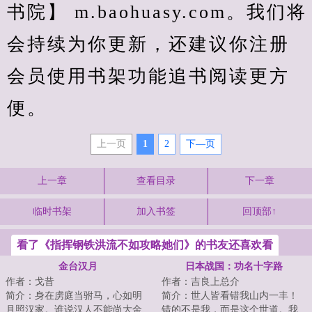
书院】 m.baohuasy.com。我们将
会持续为你更新，还建议你注册
会员使用书架功能追书阅读更方
便。
上一页
1
2
下—页
上一章
查看目录
下一章
临时书架
加入书签
回顶部↑
看了《指挥钢铁洪流不如攻略她们》的书友还喜欢看
金台汉月
日本战国：功名十字路
作者：戈昔
作者：吉良上总介
简介：身在虏庭当驸马，心如明
简介：世人皆看错我山内一丰！
月照汉家。谁说汉人不能尚大金
错的不是我，而是这个世道。我