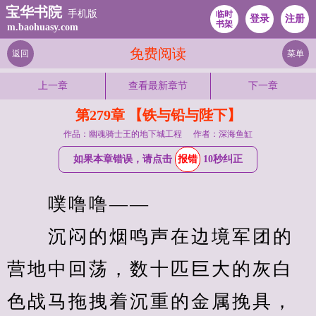
宝华书院
手机版
临时
登录
注册
书架
m.baohuasy.com
免费阅读
返回
菜单
上一章
查看最新章节
下一章
第279章 【铁与铅与陛下】
作品：幽魂骑士王的地下城工程
作者：深海鱼缸
如果本章错误，请点击
报错
10秒纠正
　　噗噜噜——
　　沉闷的烟鸣声在边境军团的
营地中回荡，数十匹巨大的灰白
色战马拖拽着沉重的金属挽具，