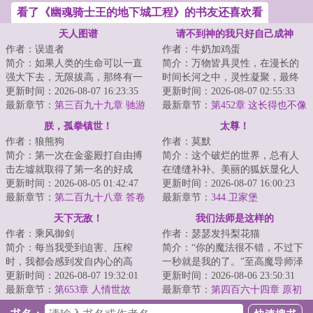
看了《幽魂骑士王的地下城工程》的书友还喜欢看
天人图谱
请不到神的我只好自己成神
作者：误道者
作者：牛奶加鸡蛋
简介：如果人类的生命可以一直
简介：万物皆具灵性，在漫长的
强大下去，无限拔高，那终有一
时间长河之中，灵性凝聚，最终
日能与天相接！...
更新时间：2026-08-07 16:23:35
化为神性。一夜之间，有神灵自
更新时间：2026-08-07 02:55:33
最新章节：
第三百九十九章 驰游
山脊爬起，动若...
最新章节：
第452章 这长得也不像
渡异景
我啊？
朕，孤拳镇世！
太尊！
作者：狼熊狗
作者：莫默
简介：第一次在金銮殿打自由搏
简介：这个破烂的世界，总有人
击左墟就取得了第一名的好成
在缝缝补补。美丽的狐妖显化人
绩。面对私养十万重骑兵的进
更新时间：2026-08-05 01:42:47
身，毛茸茸的尾巴在身后摇曳生
更新时间：2026-08-07 16:00:23
士，用白粥榨菜活人...
最新章节：
第二百九十八章 答卷
姿，望着少年：...
最新章节：
344.卫家堡
天下无敌！
我们法师是这样的
作者：乘风御剑
作者：瑟瑟发抖梨花猫
简介：每当我受到迫害、压榨
简介：“你的魔法很不错，不过下
时，我都会感到发自内心的高
一秒就是我的了。”至高魔导师泽
兴、喜悦，因为，还有人敢迫害
更新时间：2026-08-07 19:32:01
利尔。穿越到剑与魔法的异世
更新时间：2026-08-06 23:50:31
我、压榨我，只能证...
最新章节：
第653章 人情世故
界，泽利尔获...
最新章节：
第四百六十四章 原初
强化