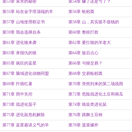
第53章 泉水的秘密
第54章 赚了还是亏了？
第55章 站在金字塔顶端的羊
第56章 蚯蚓粪
第57章 山地使用权证书
第58章 山，其实挺不值钱的
第59章 我会选择自杀
第60章 整枝打杈
第61章 进化狼来袭
第62章 要扛狼的羊老大
第63章 来报仇的狼
第64章 饭后点心
第65章 疯狂的蓝星
第66章 与狼交易？
第67章 脑域进化动物同盟
第68章 交易蚯蚓粪
第69章 扦插红薯
第70章 突然到来的第二场戕雨
第71章 雨中失控
第72章 危险戕进化土豆和南瓜
第73章 戕进化茄子
第74章 啮齿类进化鼠
第75章 进化鼠危机解除
第76章 跳舞土豆秧
第77章 蓝星最讲义气的羊
第78章 菠菜爆炸