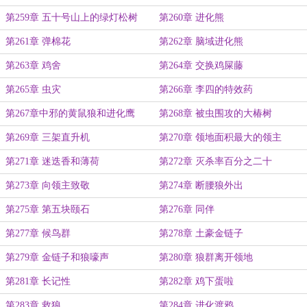
第259章 五十号山上的绿灯松树
第260章 进化熊
第261章 弹棉花
第262章 脑域进化熊
第263章 鸡舍
第264章 交换鸡屎藤
第265章 虫灾
第266章 李四的特效药
第267章中邪的黄鼠狼和进化鹰
第268章 被虫围攻的大椿树
第269章 三架直升机
第270章 领地面积最大的领主
第271章 迷迭香和薄荷
第272章 灭杀率百分之二十
第273章 向领主致敬
第274章 断腰狼外出
第275章 第五块颐石
第276章 同伴
第277章 候鸟群
第278章 土豪金链子
第279章 金链子和狼嚎声
第280章 狼群离开领地
第281章 长记性
第282章 鸡下蛋啦
第283章 救狼
第284章 进化渡鸦