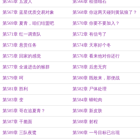
第565章 五波人
第566章 租借颐石
第567章 蓝星优质交易对象
第568章 你这两天碰到黄鼠狼了？
第569章 夏青，咱们结盟吧
第570章 你要不要加入？
第571章 红一调查队
第572章 有信号了
第573章 悬赏任务
第574章 天寒好个冬
第575章 回家的感觉
第576章 看来他对你还行
第577章 全速进击的猴群
第578章 后患无穷
第579章 呵
第580章 既敢来，那便战
第581章 胜利
第582章 尸体处理
第583章 变
第584章 蟒蛇肉
第585章 哥在追夏青？
第586章 新皮肤
第587章 干脆面
第588章 射程
第589章 三队夜鹭
第590章 一号目标已出现