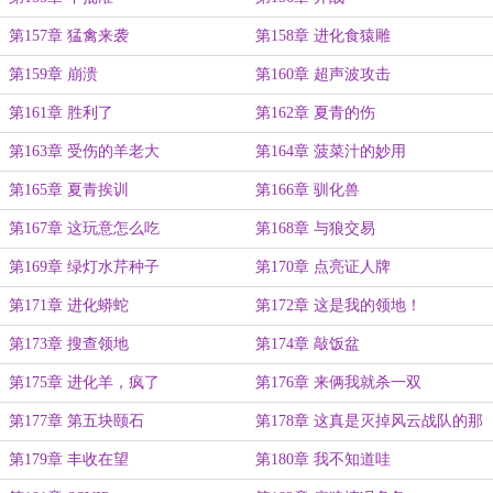
第157章 猛禽来袭
第158章 进化食猿雕
第159章 崩溃
第160章 超声波攻击
第161章 胜利了
第162章 夏青的伤
第163章 受伤的羊老大
第164章 菠菜汁的妙用
第165章 夏青挨训
第166章 驯化兽
第167章 这玩意怎么吃
第168章 与狼交易
第169章 绿灯水芹种子
第170章 点亮证人牌
第171章 进化蟒蛇
第172章 这是我的领地！
第173章 搜查领地
第174章 敲饭盆
第175章 进化羊，疯了
第176章 来俩我就杀一双
第177章 第五块颐石
第178章 这真是灭掉风云战队的那
群狼吗
第179章 丰收在望
第180章 我不知道哇