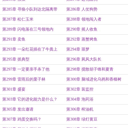
第285章 寻狼小队到达北隔离带
第286章 人仗狗势
第287章 松仁玉米
第288章 领地闯入者
第289章 闪电落在三号领地内
第290章 摇人收鱼
第291章 卖鱼
第292章 蒸蟹烤鱼
第293章 一朵红花插在了牛粪上
第294章 噩梦
第295章 抓典型
第296章 夙风大队长
第297章 一定要亲手杀了他
第298章 搅散胡子锋和夏青
第299章 雷雨后的栗子林
第300章 脑域进化乌鸦和香榧树
第301章 盛宴
第302章 装监控
第303章 它的进化能力是什么？
第304章 泡药浴
第305章 发出邀请
第306章 榨油机
第307章 鸡蛋交换吗？
第308章 绿灯黄豆