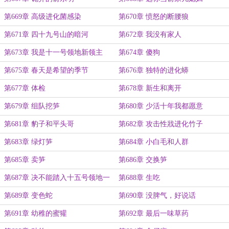
第669章 高级进化菌感染
第670章 愤怒的断腰狼
第671章 四十九号山的暗河
第672章 我没有家人
第673章 我是十一号领地新领主
第674章 傻狗
第675章 春天是希望的季节
第676章 独特的进化蟒
第677章 体检
第678章 新生和离开
第679章 组队挖笋
第680章 少活十年我都愿意
第681章 豹子和平头哥
第682章 攻击性戕进化竹子
第683章 绿灯笋
第684章 小白毛和人群
第685章 卖笋
第686章 交换笋
第687章 决不能踏入十五号领地一
第688章 生吃
步
第689章 变色蛇
第690章 没脾气，好说话
第691章 幼稚的蜜獾
第692章 最后一味草药