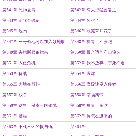
第541章 死神夏青
第542章 有大型猛兽靠近
第543章 进化金钱豹
第544章 怀孕了
第545章 吃肉
第546章 戕芜草开花了
第547章 一号领地可以加入领地联
第548章 夏青，不会吧！
盟吗
第549章 去把断腰狼找来
第550章 最合适的守山狼选
第551章 入侵危机
第552章 我不放弃，宁死不退
第553章 备战
第554章 爆炸
第555章 大地在颤抖
第556章 高级速度入侵者
第557章 双杀
第558章 南隔离带
第559章 这里，是本王的领地！
第560章 夏青，多谢
第561章 牺牲
第562章 你怎么进来的
第563章 不死不休的恨与仇
第564章