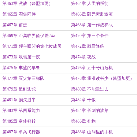
第463章 激战（酱盟加更）
第464章 人类的叛徒
第465章 召集同伴
第466章 颐元素刺激液
第467章 前进
第468章 第一作战梯队
第469章 距离临界值仅差2‰
第470章 第三个条件
第471章 领主联盟的第七位成员
第472章 戕雪降临
第473章 戕雪第一夜
第474章 夜战
第475章 丰盛的早餐
第476章 五十号山危机
第477章 灭灾第三梯队
第478章 霍准读书少（酱盟加更）
第479章 追到逃犯
第480章 不能晕过去
第481章 损失过半
第482章 干饭
第483章 第四系能力
第484章 长刺的油菜
第485章 身体好转
第486章 礼物
第487章 单兵飞行器
第488章 山洞里的手机