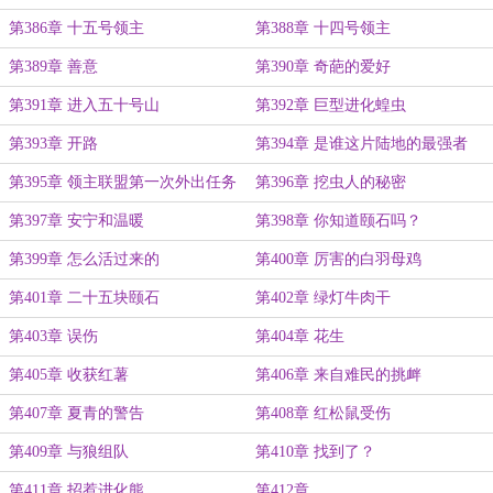
第386章 十五号领主
第388章 十四号领主
第389章 善意
第390章 奇葩的爱好
第391章 进入五十号山
第392章 巨型进化蝗虫
第393章 开路
第394章 是谁这片陆地的最强者
第395章 领主联盟第一次外出任务
第396章 挖虫人的秘密
圆满完成
第397章 安宁和温暖
第398章 你知道颐石吗？
第399章 怎么活过来的
第400章 厉害的白羽母鸡
第401章 二十五块颐石
第402章 绿灯牛肉干
第403章 误伤
第404章 花生
第405章 收获红薯
第406章 来自难民的挑衅
第407章 夏青的警告
第408章 红松鼠受伤
第409章 与狼组队
第410章 找到了？
第411章 招惹进化熊
第412章