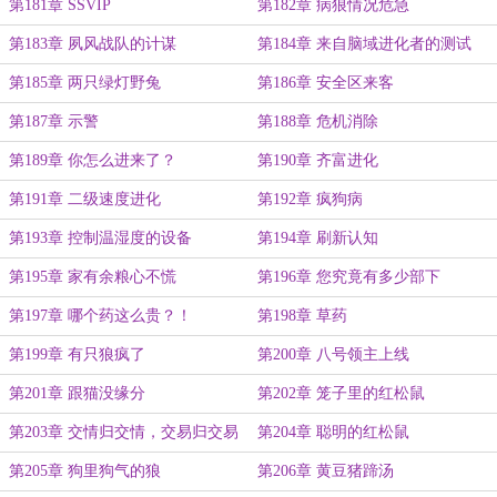
第181章 SSVIP
第182章 病狼情况危急
第183章 夙风战队的计谋
第184章 来自脑域进化者的测试
第185章 两只绿灯野兔
第186章 安全区来客
第187章 示警
第188章 危机消除
第189章 你怎么进来了？
第190章 齐富进化
第191章 二级速度进化
第192章 疯狗病
第193章 控制温湿度的设备
第194章 刷新认知
第195章 家有余粮心不慌
第196章 您究竟有多少部下
第197章 哪个药这么贵？！
第198章 草药
第199章 有只狼疯了
第200章 八号领主上线
第201章 跟猫没缘分
第202章 笼子里的红松鼠
第203章 交情归交情，交易归交易
第204章 聪明的红松鼠
第205章 狗里狗气的狼
第206章 黄豆猪蹄汤