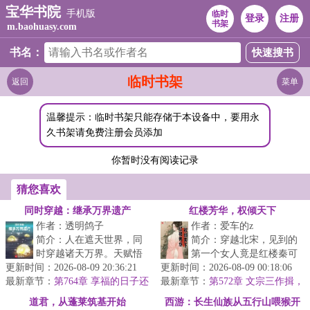
宝华书院
手机版
临时
登录
注册
书架
m.baohuasy.com
书名：
临时书架
返回
菜单
温馨提示：临时书架只能存储于本设备中，要用永
久书架请免费注册会员添加
你暂时没有阅读记录
猜您喜欢
同时穿越：继承万界遗产
红楼芳华，权倾天下
作者：透明鸽子
作者：爱车的z
简介：人在遮天世界，同
简介：穿越北宋，见到的
时穿越诸天万界。天赋悟
第一个女人竟是红楼秦可
更新时间：2026-08-09 20:36:21
性融合，战力无限叠加。
更新时间：2026-08-09 00:18:06
卿。这大宋江山，亦如红
最新章节：
五倍同级战力，你说我只
第764章 享福的日子还
最新章节：
楼将倾我堂堂清河县一
第572章 文宗三作揖，
在后头呢
是凡体而已...
事变
霸，仗着一手...
道君，从蓬莱筑基开始
西游：长生仙族从五行山喂猴开