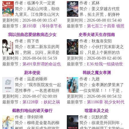
作者：临渊今天一定更
作者：贰林
始
简介：风起山河境，劫动
简介：姜义穿越古代世
九霄天。江生降生山河大
界，拓土开荒，躬身种
更新时间：2026-08-08 00:15:47
界，入道宗蓬莱，八岁许
更新时间：2026-08-08 01:54:40
田，娶妻生子。原想这便
最新章节：
道、四载识文、六载春秋
第193章 （等待章节名
最新章节：
是此生注定，平淡且足
第七百三十四章 镜照
替换哦）
已天道筑基...
是非，兜率威名（二合一，今日
矣。偏是那五岁的...
我以扭曲恋爱拯救病态少女
史蒂夫诸天生存指南
无）
作者：雨下杏
作者：秋逸洛安阳
简介：在第二新东京的周
简介：小伙打完末影龙之
围，穷困，沉闷，呆滞是
后，只是上个厕所的功
更新时间：2026-08-04 01:54:59
司空见惯的日常。这里的
更新时间：2026-08-09 02:40:06
夫，回来就发现游戏里控
最新章节：
一切看上去都好像是在日
第491章所谓的命运也
最新章节：
制的角色不见了。《我的
E36:给我一组撬动世
只能掌握在自己手中
渐沉沦，这...
界的TNT
世界》的主角...
剧本使徒
韩娱之魔女孝渊
作者：温柔劝睡师
作者：九翅
简介：“我市医院发生一起
简介：金孝渊的梦里来了
恶性事件，一名患者劫持
一位女明星！！！于是，
更新时间：2026-08-07 02:00:09
医护人员，正在与警方对
更新时间：2026-08-06 00:54:32
孝渊拿起了吉他，拿起了
最新章节：
峙......”杨逍关闭电视机，
第1228章 ：妖妃之祸
最新章节：
笔，学会了更多的事物。
第1186章 祝少女时代
下一...
十九周年快乐！！！
和她的小伙...
截教扫地仙的诸天修行
喧嚣未及之处
作者：弹剑听禅
作者：沉默的爱
简介：柳柊是金鳌岛的柳
简介：徐凌意外回到年，
树精，化形后成为碧游宫
成为了德州理工大学的一