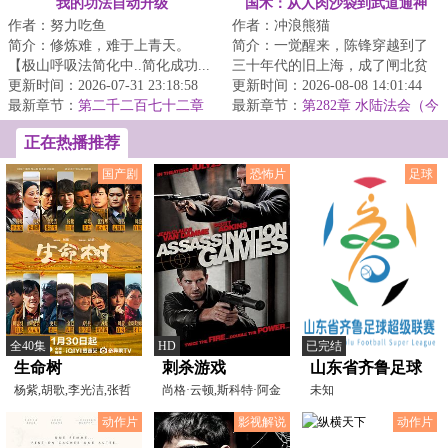
我的功法自动升级
国术：从人肉沙袋到武道通神
作者：努力吃鱼
作者：冲浪熊猫
简介：修炼难，难于上青天。
简介：一觉醒来，陈锋穿越到了
【极山呼吸法简化中..简化成功...
三十年代的旧上海，成了闸北贫
极山呼吸法→呼吸!】陈斐深吸了
更新时间：2026-07-31 23:18:58
民，在黑拳场当人肉桩。斧头社
更新时间：2026-08-08 14:01:44
一口气。【极...
最新章节：
第二千二百七十二章
横行霸道，这是...
最新章节：
第282章 水陆法会（今
至强者
日两更，求月票！）
正在热播推荐
国产剧
恐怖片
足球
全40集
HD
已完结
生命树
刺杀游戏
山东省齐鲁足球
杨紫,胡歌,李光洁,张哲
尚格·云顿,斯科特·阿金
超级联赛 青岛平
未知
华,梅婷,袁弘,杨烁,
斯,Ivan,Kaye,Vale
企联青春VS威海
动作片
影视解说
动作片
文旅集团队