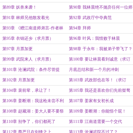
第89章 妖兽来袭！
第90章 我林晨绝不抛弃任何一位师
弟
第91章 林师兄他散发着光
第92章 武政厅中夺典范
第93章 《赠江南道师弟言-作者林
第94章 拜师
晨》
第95章 衣锦还乡（求月票）
第96章 叶风：我惜败于林晨
第97章 月票加更
第98章 于永年：我被弟子带飞了？
第99章 武院来人（求月票）
第100章 要让林晨看到诚意（求订
阅）
第101章 沧澜武院：条件尽管提
月底总结和新一个月的冲刺
第102章 月票加更
第103章 武政部也在等！（求订
阅）
第104章 裴前辈，承让了！
第105章 我还是喜欢你们先前桀骜
不驯的样子
第106章 姜断潮：我这枪未尝不利
第107章 姜家有女初长成
第108章 赵藏湖：姜大人要不要祭
第109章 姜断潮：你能悟个屁！
祖？
（求月票）
第110章 别争了，你们都死了
第111章 江南道需要一个交代
第112章 尊严只在剑锋之上
第113章 沧澜武院不过了？