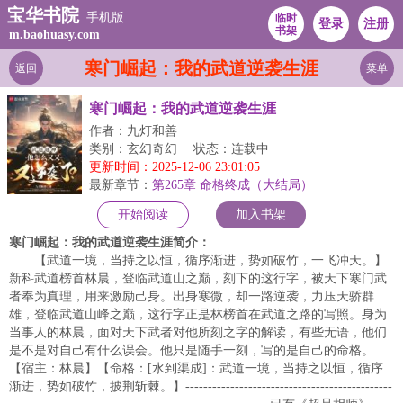
宝华书院
手机版
临时
登录
注册
书架
m.baohuasy.com
寒门崛起：我的武道逆袭生涯
返回
菜单
寒门崛起：我的武道逆袭生涯
作者：九灯和善
类别：玄幻奇幻
状态：连载中
更新时间：2025-12-06 23:01:05
最新章节：
第265章 命格终成（大结局）
开始阅读
加入书架
寒门崛起：我的武道逆袭生涯简介：
【武道一境，当持之以恒，循序渐进，势如破竹，一飞冲天。】
新科武道榜首林晨，登临武道山之巅，刻下的这行字，被天下寒门武
者奉为真理，用来激励己身。出身寒微，却一路逆袭，力压天骄群
雄，登临武道山峰之巅，这行字正是林榜首在武道之路的写照。身为
当事人的林晨，面对天下武者对他所刻之字的解读，有些无语，他们
是不是对自己有什么误会。他只是随手一刻，写的是自己的命格。
【宿主：林晨】【命格：[水到渠成]：武道一境，当持之以恒，循序
渐进，势如破竹，披荆斩棘。】----------------------------------------------