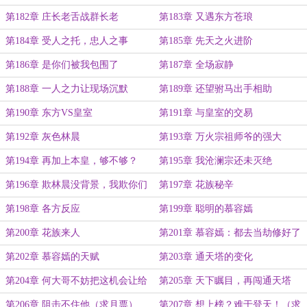
会
第182章 庄长老舌战群长老
第183章 又遇东方苍琅
第184章 受人之托，忠人之事
第185章 先天之火进阶
第186章 是你们被我包围了
第187章 全场寂静
第188章 一人之力让现场沉默
第189章 还望驸马出手相助
第190章 东方VS皇室
第191章 与皇室的交易
第192章 灰色林晨
第193章 万火宗祖师爷的强大
第194章 再加上本皇，够不够？
第195章 我沧澜宗还未灭绝
第196章 欺林晨没背景，我欺你们
第197章 花族秘辛
实力不够
第198章 各方反应
第199章 聪明的慕容嫣
第200章 花族来人
第201章 慕容嫣：都去当劫修好了
第202章 慕容嫣的天赋
第203章 通天塔的变化
第204章 何大哥不妨把这机会让给
第205章 天下瞩目，再闯通天塔
我
第206章 阻击不住他（求月票）
第207章 想上榜？难于登天！（求