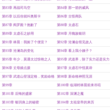
第83章 再战司马空
第84章 那一箭的威风
第85章 以后你就叫奥斯卡
第86章 古怪商队
第87章 阎罗殿？抱歉了
第88章 太虚石
第89章 太虚石之妙用
第90章 月魄族银玥
第91章 林晨：我捡了个便宜？
第92章 沧澜会馆见故人
第93章 沧澜岛的变化
第94章 看上我小姨子？
第95章 年少，莫遇太过惊艳之人
第95章 武道界，除了实力还是实力
第96章 丈母娘点拨
第97章 太虚石中悟真谛
第97章 武道山登顶定格，奖励命格
第98章 新命格神照无涯
（求月票）
第99章
第100章 临湖村林晨前来吊唁
第101章 后悔的盛家
第102章 深渊之魔
第103章 银玥身上的秘密
第104章 太祖皇帝的来历