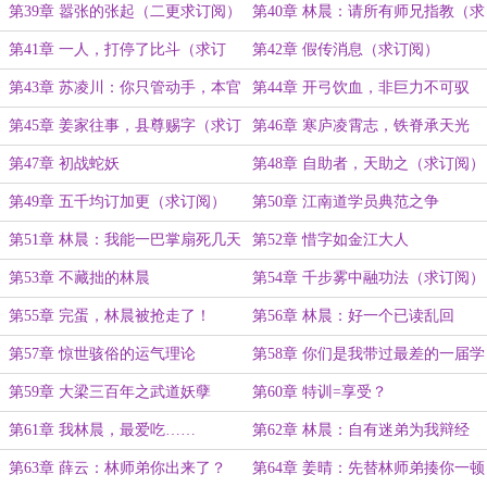
阅）
（求月票）
第39章 嚣张的张起（二更求订阅）
第40章 林晨：请所有师兄指教（求
订阅）
第41章 一人，打停了比斗（求订
第42章 假传消息（求订阅）
阅）
第43章 苏凌川：你只管动手，本官
第44章 开弓饮血，非巨力不可驭
替你辩经
（求订阅）
第45章 姜家往事，县尊赐字（求订
第46章 寒庐凌霄志，铁脊承天光
阅）
（七千大章求订阅）
第47章 初战蛇妖
第48章 自助者，天助之（求订阅）
第49章 五千均订加更（求订阅）
第50章 江南道学员典范之争
第51章 林晨：我能一巴掌扇死几天
第52章 惜字如金江大人
前的自己
第53章 不藏拙的林晨
第54章 千步雾中融功法（求订阅）
第55章 完蛋，林晨被抢走了！
第56章 林晨：好一个已读乱回
第57章 惊世骇俗的运气理论
第58章 你们是我带过最差的一届学
员
第59章 大梁三百年之武道妖孽
第60章 特训=享受？
第61章 我林晨，最爱吃……
第62章 林晨：自有迷弟为我辩经
第63章 薛云：林师弟你出来了？
第64章 姜晴：先替林师弟揍你一顿