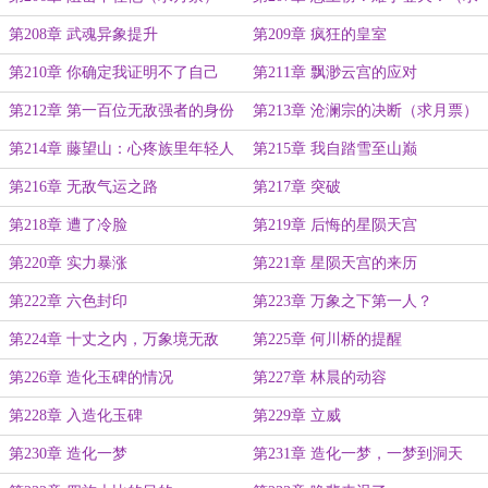
月票）
第208章 武魂异象提升
第209章 疯狂的皇室
第210章 你确定我证明不了自己
第211章 飘渺云宫的应对
吗？
第212章 第一百位无敌强者的身份
第213章 沧澜宗的决断（求月票）
第214章 藤望山：心疼族里年轻人
第215章 我自踏雪至山巅
第216章 无敌气运之路
第217章 突破
第218章 遭了冷脸
第219章 后悔的星陨天宫
第220章 实力暴涨
第221章 星陨天宫的来历
第222章 六色封印
第223章 万象之下第一人？
第224章 十丈之内，万象境无敌
第225章 何川桥的提醒
第226章 造化玉碑的情况
第227章 林晨的动容
第228章 入造化玉碑
第229章 立威
第230章 造化一梦
第231章 造化一梦，一梦到洞天