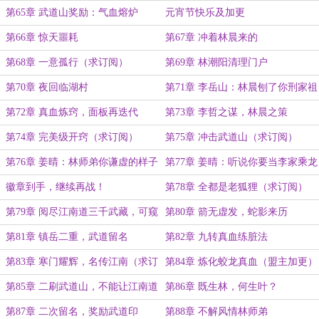
（求订阅！）
第65章 武道山奖励：气血熔炉
元宵节快乐及加更
第66章 惊天噩耗
第67章 冲着林晨来的
第68章 一意孤行（求订阅）
第69章 林潮阳清理门户
第70章 夜回临湖村
第71章 李岳山：林晨刨了你刑家祖
坟吗？（求订阅）
第72章 真血炼窍，面板再迭代
第73章 李哲之谋，林晨之策
第74章 完美级开窍（求订阅）
第75章 冲击武道山（求订阅）
第76章 姜晴：林师弟你谦虚的样子
第77章 姜晴：听说你要当李家乘龙
很欠揍
快婿
徽章到手，继续再战！
第78章 全都是老狐狸（求订阅）
第79章 阅尽江南道三千武藏，可窥
第80章 箭无虚发，蛇影来历
敌未动之机（为盟主加更）
第81章 镇岳二重，武道留名
第82章 九转真血练脏法
第83章 寒门耀辉，名传江南（求订
第84章 炼化蛟龙真血（盟主加更）
阅）
第85章 二刷武道山，不能让江南道
第86章 既生林，何生叶？
专美于前
第87章 二次留名，奖励武道印
第88章 不解风情林师弟