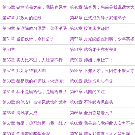
更）
第45章 钻营苟苟之辈，我陈春风生
第46章 陈春风：先前是我说话太大
平最为厌恶！
声了
第47章 武政司的红线
第48章 正式成为静水武馆弟子
第49章 多谢陈教习厚爱，弟子消受
第50章 投资未发迹时
不起
第51章 当初伙计，今日公子
第52章 月光皎皎照田畴，少年英姿
气盖春
第53章
第54章 武馆弟子亦有差距
第55章 实力比不过，人脉更不行
第56章 师姐，承让了！
（加更求追读！）
第57章 师姐后继有人啊
第58章 不知天才，只因你不够天才
第59章 都是我的好师妹（求追读）
第60章 武道当步步争先
第61章 我不是输给他，是输给自己
第62章 武园的关注
的莽撞
第63章 给他安排点清风武馆的武者
第64章 不许武者见白头
第65章 清风掌大成
第66章 全员皆是老六？
第67章 符昂：你可敢再与我一战？
第68章 我是真心觉得此人实力不在
我之下
第69章 你搁着刷奖学金呢
第70章 清风武馆真是人才辈出啊