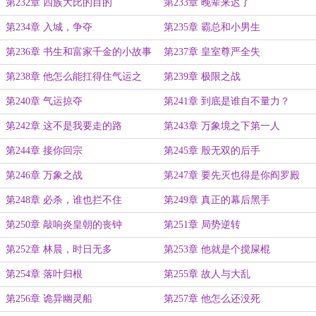
第232章 四族大比的目的
第233章 晚辈来迟了
第234章 入城，争夺
第235章 霸总和小男生
第236章 书生和富家千金的小故事
第237章 皇室尊严全失
第238章 他怎么能扛得住气运之
第239章 极限之战
力？
第240章 气运掠夺
第241章 到底是谁自不量力？
第242章 这不是我要走的路
第243章 万象境之下第一人
第244章 接你回宗
第245章 殷无双的后手
第246章 万象之战
第247章 要先灭也得是你阎罗殿
第248章 必杀，谁也拦不住
第249章 真正的幕后黑手
第250章 敲响炎皇朝的丧钟
第251章 局势逆转
第252章 林晨，时日无多
第253章 他就是个搅屎棍
第254章 落叶归根
第255章 故人与大乱
第256章 诡异幽灵船
第257章 他怎么还没死