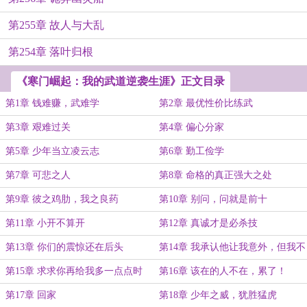
第255章 故人与大乱
第254章 落叶归根
《寒门崛起：我的武道逆袭生涯》正文目录
第1章 钱难赚，武难学
第2章 最优性价比练武
第3章 艰难过关
第4章 偏心分家
第5章 少年当立凌云志
第6章 勤工俭学
第7章 可悲之人
第8章 命格的真正强大之处
第9章 彼之鸡肋，我之良药
第10章 别问，问就是前十
第11章 小开不算开
第12章 真诚才是必杀技
第13章 你们的震惊还在后头
第14章 我承认他让我意外，但我不
认为
第15章 求求你再给我多一点点时
第16章 该在的人不在，累了！
间，多一点点……
第17章 回家
第18章 少年之威，犹胜猛虎