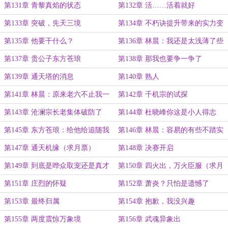
第131章 青黎真焰的状态
第132章 活……活着就好
第133章 突破，先天三境
第134章 不朽诀提升带来的实力变
化
第135章 他要干什么？
第136章 林晨：我还是太浅薄了些
第137章 贵公子东方苍琅
第138章 那我也要争一争了
第139章 通天塔的消息
第140章 熟人
第141章 林晨：原来老六不止我一
第142章 千机宗的试探
人
第143章 沧澜宗长老集体破防了
第144章 杜晓峰你这是小人得志
第145章 东方苍琅：给他给追随我
第146章 林晨：容易的有些不踏实
的机会
第147章 通天机缘（求月票）
第148章 决赛开启
第149章 到底是哗众取宠还是真才
第150章 四火出，万火臣服（求月
实学！
票）
第151章 庄烈的怀疑
第152章 萧炎？只怕是遗憾了
第153章 最终归属
第154章 抱歉，我没兴趣
第155章 两度震惊万象境
第156章 武魂异象出