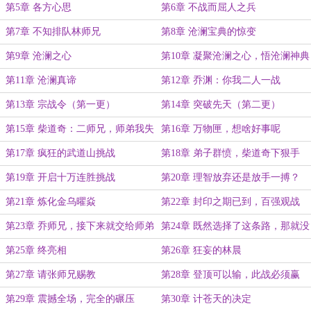
第5章 各方心思
第6章 不战而屈人之兵
第7章 不知排队林师兄
第8章 沧澜宝典的惊变
第9章 沧澜之心
第10章 凝聚沧澜之心，悟沧澜神典
第11章 沧澜真谛
第12章 乔渊：你我二人一战
第13章 宗战令（第一更）
第14章 突破先天（第二更）
第15章 柴道奇：二师兄，师弟我失
第16章 万物匣，想啥好事呢
宠了（第三更）
第17章 疯狂的武道山挑战
第18章 弟子群愤，柴道奇下狠手
第19章 开启十万连胜挑战
第20章 理智放弃还是放手一搏？
第21章 炼化金乌曜焱
第22章 封印之期已到，百强观战
第23章 乔师兄，接下来就交给师弟
第24章 既然选择了这条路，那就没
我来吧
必要取巧
第25章 终亮相
第26章 狂妄的林晨
第27章 请张师兄赐教
第28章 登顶可以输，此战必须赢
第29章 震撼全场，完全的碾压
第30章 计苍天的决定