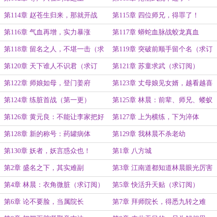
第114章 赵苍生归来，那就开战
第115章 四位师兄，得罪了！
吧！
第116章 气血再增，实力暴涨
第117章 蟒蛇血脉战蛟龙真血
第118章 留名之人，不堪一击（求
第119章 突破前顺手留个名（求订
订阅）
阅）
第120章 天下谁人不识君（求订
第121章 苏童求武（求订阅）
阅）
第122章 师娘如母，登门姜府
第123章 丈母娘见女婿，越看越喜
爱
第124章 练脏首战（第一更）
第125章 林晨：前辈、师兄、蝼蚁
（第二更）
第126章 黄元良：不能让李家把好
第127章 上为横练，下为淬体
事都占了
第128章 新的称号：药罐病体
第129章 我林晨不杀老幼
第130章 妖者，妖言惑众也！
第1章 八方城
第2章 盛名之下，其实难副
第3章 江南道都知道林晨眼光厉害
第4章 林晨：衣角微脏（求订阅）
第5章 快活升天贴（求订阅）
第6章 论不要脸，当属院长
第7章 拜师院长，得悉九转之难