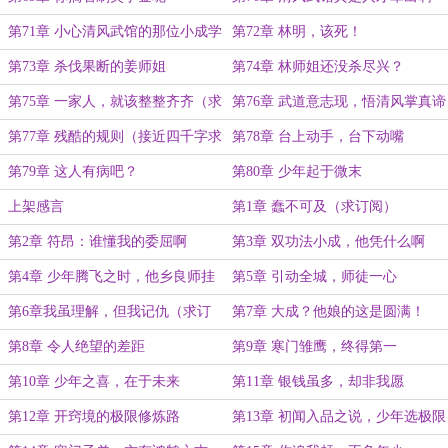
第71章 小心清风武馆的那位小成学
第72章 林明，该死！
员
第73章 杀伐果断的姜师姐
第74章 林师姐还没杀尽兴？
第75章 一家人，就该整整齐齐（求
第76章 武道意志现，悟清风掌真谛
月票）
第77章 残酷的规则（接近四千字求
第78章 台上动手，台下动嘴
月票）
第79章 这人有病吧？
第80章 少年起于微末
上架感言
第1章 蠢不可及（求订阅）
第2章 符昂：谁懂我的委屈啊
第3章 双功法小成，他凭什么啊
第4章 少年腾飞之时，他乡良师挂
第5章 引动全城，师徒一心
心
第6章我虽理解，但我记仇（求订
第7章 大成？他娘的这是圆满！
阅）
（加更）
第8章 令人绝望的差距
第9章 寒门雏鹰，终得第一
第10章 少年之喜，在于未来
第11章 银钱虽多，却非我愿
第12章 开窍境的极限修炼路
第13章 初闻入品之说，少年选极限