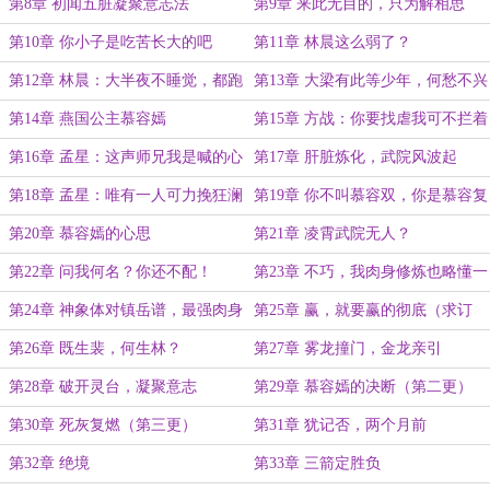
（求订阅）
第8章 初闻五脏凝聚意志法
第9章 来此无目的，只为解相思
（求订阅）
第10章 你小子是吃苦长大的吧
第11章 林晨这么弱了？
第12章 林晨：大半夜不睡觉，都跑
第13章 大梁有此等少年，何愁不兴
来切磋？
第14章 燕国公主慕容嫣
第15章 方战：你要找虐我可不拦着
第16章 孟星：这声师兄我是喊的心
第17章 肝脏炼化，武院风波起
甘情愿
第18章 孟星：唯有一人可力挽狂澜
第19章 你不叫慕容双，你是慕容复
第20章 慕容嫣的心思
第21章 凌霄武院无人？
第22章 问我何名？你还不配！
第23章 不巧，我肉身修炼也略懂一
些
第24章 神象体对镇岳谱，最强肉身
第25章 赢，就要赢的彻底（求订
之战
阅）
第26章 既生裴，何生林？
第27章 雾龙撞门，金龙亲引
第28章 破开灵台，凝聚意志
第29章 慕容嫣的决断（第二更）
第30章 死灰复燃（第三更）
第31章 犹记否，两个月前
第32章 绝境
第33章 三箭定胜负