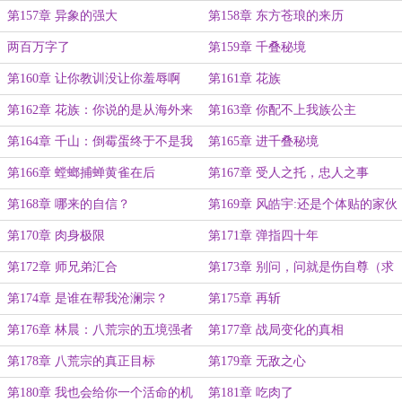
第157章 异象的强大
第158章 东方苍琅的来历
两百万字了
第159章 千叠秘境
第160章 让你教训没让你羞辱啊
第161章 花族
第162章 花族：你说的是从海外来
第163章 你配不上我族公主
的林晨？
第164章 千山：倒霉蛋终于不是我
第165章 进千叠秘境
一个人了
第166章 螳螂捕蝉黄雀在后
第167章 受人之托，忠人之事
第168章 哪来的自信？
第169章 风皓宇:还是个体贴的家伙
第170章 肉身极限
第171章 弹指四十年
第172章 师兄弟汇合
第173章 别问，问就是伤自尊（求
订阅月票）
第174章 是谁在帮我沧澜宗？
第175章 再斩
第176章 林晨：八荒宗的五境强者
第177章 战局变化的真相
应该不会来了
第178章 八荒宗的真正目标
第179章 无敌之心
第180章 我也会给你一个活命的机
第181章 吃肉了