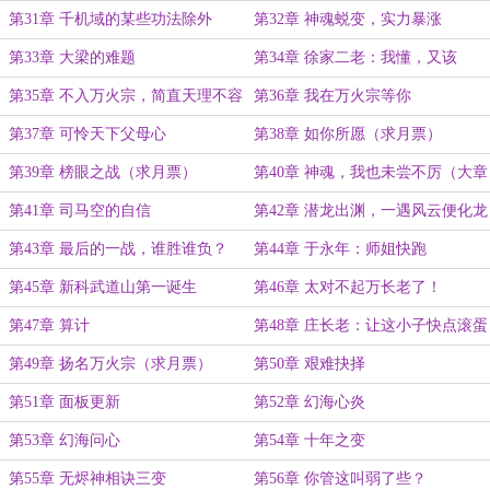
第31章 千机域的某些功法除外
第32章 神魂蜕变，实力暴涨
第33章 大梁的难题
第34章 徐家二老：我懂，又该
第35章 不入万火宗，简直天理不容
第36章 我在万火宗等你
第37章 可怜天下父母心
第38章 如你所愿（求月票）
第39章 榜眼之战（求月票）
第40章 神魂，我也未尝不厉（大章
求订阅）
第41章 司马空的自信
第42章 潜龙出渊，一遇风云便化龙
第43章 最后的一战，谁胜谁负？
第44章 于永年：师姐快跑
第45章 新科武道山第一诞生
第46章 太对不起万长老了！
第47章 算计
第48章 庄长老：让这小子快点滚蛋
第49章 扬名万火宗（求月票）
第50章 艰难抉择
第51章 面板更新
第52章 幻海心炎
第53章 幻海问心
第54章 十年之变
第55章 无烬神相诀三变
第56章 你管这叫弱了些？