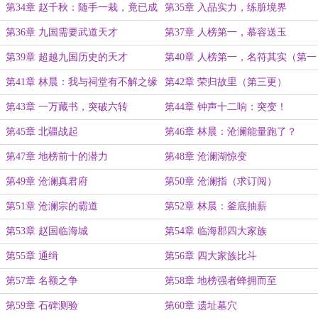
第34章 赵千秋：随手一栽，竟已成
第35章 入品实力，练脏境界
林
第36章 九国需要武道天才
第37章 人榜第一，慕容送玉
第39章 超越九国历史的天才
第40章 人榜第一，名符其实（第一
更）
第41章 林晨：我与祠堂有不解之缘
第42章 荣归故里（第三更）
（第二更）
第43章 一万藏书，突破六转
第44章 钟声十二响：突变！
第45章 北疆战起
第46章 林晨：沧澜能量跑了？
第47章 地榜前十的潜力
第48章 沧澜湖惊变
第49章 沧澜真君府
第50章 沧澜指（求订阅）
第51章 沧澜宗的霸道
第52章 林晨：釜底抽薪
第53章 赵国临海城
第54章 临海郡四大家族
第55章 通缉
第56章 四大家族比斗
第57章 名额之争
第58章 地榜强者蜂拥而至
第59章 石碑测验
第60章 遗址墓穴