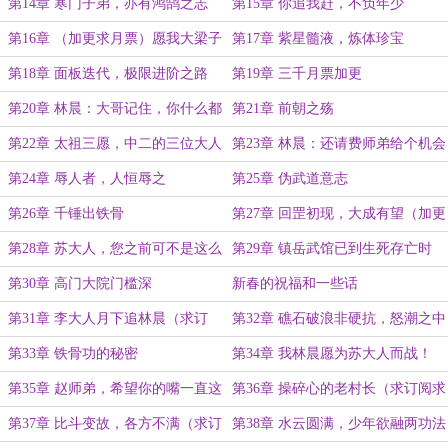
之路（加更）
第14章 寒门子弟，亦有鸿鹄之志
第15章 你追我赶，不负年少
第16章 （加更求月票）愿我大梁子
第17章 紫星髓液，炼体珍宝
民人人如龙
第18章 面板迭代，极限进阶之路
第19章 三千月票加更
第20章 林晨：大哥记住，你什么都
第21章 前朝之殇
没看到
第22章 太祖三愿，中二的三位大人
第23章 林晨：还请费师弟给个机会
（求月票）
第24章 辱人者，人恒辱之
第25章 伪武道意志
第26章 千锤出铁骨
第27章 回罡初现，大成有望（加更
求月票）
第28章 苏大人，您之前可不是这么
第29章 镇岳武馆已到生死存亡时
说的
刻！
第30章 高门大院门槛深
新春的祝福和一些话
第31章 李大人月下追林晨（求订
第32章 礁石破浪非硬抗，怒潮之中
阅）
悟真谛
第33章 铁骨功的秘密
第34章 我林晨愿为苏大人而战！
（求订阅）
第35章 赵师弟，希望你的嘴一直这
第36章 操碎心的老村长（求订阅求
么硬
月票）
第37章 比斗变故，各方不满（求订
第38章 水云圆满，少年欲融两功法