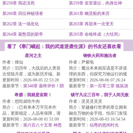
第258章 我还没死
第259章 皇室退位，肉身近神
第260章 四位神秘强者
第261章 幽灵船的来历
第262章 送一场造化
第263章 再迎来一次变天
第264章 最憋屈的新帝
第265章 命格终成（大结局）
看了《寒门崛起：我的武道逆袭生涯》的书友还喜欢看
星河之主
钢铁火药和施法者
作者：烽仙
作者：尹紫电
简介：旧历年，大战后的人类首
简介：魔法本来就应该是不讲道
次登陆月星，成为新历开端。新
理的东西，但探究万物运行的规
历年，月星人口超过亿，人类诞
更新时间：2026-08-05 22:53:28
律却是人类的天性。这是一个量
更新时间：2026-08-06 07:26:24
生第一位星空武...
最新章节：
第348章 最终评价！阴
产型魔法战工具...
最新章节：
第一百零三章 狐鼠游
谋【万字求票】
戏（十三）
希腊：我就是宙斯！
镇守凡尘三百年，我于人间无敌
作者：想吃就吃牛肉
作者：灵灵灵灵灵
简介：（已有单本万字完本作
简介：穿越修行世界的章立拥有
品，更新稳定，人品有保障，请
融合万物的金手指。怕宗门发现
放心追读）宙斯是最初，是最
更新时间：2026-08-08 01:51:09
他“夺舍”身份，他选择镇守凡尘三
更新时间：2026-08-03 16:54:54
终，是天穹的神主。...
最新章节：
第六百八十五章 神恩
百年的任务...
最新章节：
仙尊的悠闲时光
精灵合众联邦王国
（五）