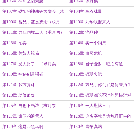
第105章 神印之阴为魔
第106章 求月票
第107章 恐怖的神魂等级增长（求
第108章 黑衣林晨
月票）
第109章 曾兄，甚是想念（求月
第110章 九华联盟来人
票）
第111章 力压同境二人（求月票）
第112章 淬晶砂
第113章 拍卖
第114章 卖一个消息
第115章 美妇人祝茹
第116章 血雾危机
第117章 发大财了！（求月票）
第118章 君子爱财，取之有道
第119章 神秘剑道强者
第120章 银玥失踪
第121章 多方算计
第122章 方兄，你到底是何来历？
第123章 劫修萧炎
第124章 银玥都吃不消的恐怖消耗
第125章 自创不朽决（求月票）
第126章 一人堪比三百
第127章 难闯的通天塔
第128章 这名字就是为炼丹而生的
第129章 这是匹黑马啊
第130章 青黎真焰