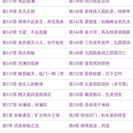
以猎物形式出现
第137章 再起波澜
第138章 弱小就是原罪
第139章 先天之祸
第140章 若使路人观此景，错将争
利作家邦
第141章 师弟不必多言，师兄我来
第142章 瞿观复：杜晓峰这老匹夫
认输
第143章 大梁，不会屈服
第144章 裴大哥，风头给师弟我留
几分
第145章 坐井观天小儿，你可知沧
第146章 三长老齐发声，九国震动
澜宗之强大？
第147章 再次突破
第148章 九国新格局之郑国灭亡
第149章 沧澜宗现身
第150章 裴青冥的拒绝
第151章 林晨破关，临门一脚（求
第152章 双骄较量，月下之约
月票）
第153章 老丈人的教诲
第154章 出发前的成长（求月票）
第155章 赠大梁武道师弟言
第156章 幽灵船出，生灵消失
第157章 沧澜域，沧澜宗
第158章 亲传弟子考核
第1章 命格通玄：旷古绝今之资
第2章 惊动宗门，杜长老的得意
（求月票求订阅）
第3章 武道命格之说
第4章 师傅授业，武道