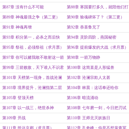
第87章 没有什么不可能
第88章 寒国要打多久，就陪他们打
多久
第89章 神魂最强之争（第二更）
第90章 验魂碑坏了？（第三更）
第91章 神魂再增
第92章 恭喜鲁兄了
第93章 积分第一，必杀之而后快
第94章 灵阶四阶，燕国秘密
第95章 祭祖，必须祭祖（求月票）
第96章 提前爆发的大战（求月票）
第97章 你可以赌我敢不敢射这一箭
第98章 一箭万物静
第99章 三箭败敌，天下谁人不识君
第100章 这简直是人形猛兽
（求月票）
第101章 天榜第一现身，首战沧澜
第102章 沧澜宗欺人太甚
宗
第103章 境界提升，沧澜指第二层
第104章 林晨：这话奉还给你
功法
第105章 登顶天榜
第106章 暗流涌动
第107章 以一战三，绝世杀神
第108章 七年磨一剑，今日把刃试
第109章 开战
第110章 王师北灭妖族日
第111章 抵达京都（求月票）
第112章 孔奇峰：你是不想裴青冥