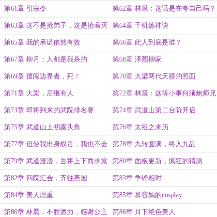
第61章 引宗令
第62章 林晨：这话是在夸自己吗？
第63章 这不是抢弟子，这是抢着灭
第64章 千机炼神诀
宗
第65章 我的承诺依然有效
第66章 此人到底是谁？
第67章 柳月：人都是我杀的
第68章 泽熙柳家
第69章 擅闯边界者，死！
第70章 大梁两代天骄的照面
第71章 大梁，后继有人
第72章 林晨：这等小事何须鲍师兄
出手
第73章 即将到来的武院排名赛
第74章 武道山第二台阶开启
第75章 武道山上初露头角
第76章 太祖之来历
第77章 但使我出身权贵，我也不会
第78章 九转圆满，终入九品
吃这份苦
第79章 武道漫漫，吾将上下而求索
第80章 面板更新，疯狂的猜测
第82章 四院汇合，齐往燕国
第83章 争锋相对
第84章 美人恩重
第85章 慕容嫣的cosplay
第86章 林晨：不胜酒力，感谢公主
第86章 月下绝色美人