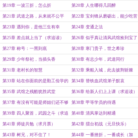
第19章 一波三折，怎么折
第20章 人生哪得几回醉
第21章 武道之路，从来就不公平
第22章 宝剑锋从磨砺出，能少吃苦
（求追读）
就少吃
第23章 遇到你，是他三生有幸
第24章 变通之法
第25章 差点就上当了（求追读）
第26章 似乎真让清风武馆捡到宝了
第27章 称号：一黑到底
第28章 寒门贵子，世之希珍
第29章 少年祭祀，当插头香
第30章 有志少年，武道同行
第31章 老村长的智慧
第32章 乘船入城，此去披荆斩棘
第33章 站在你面前的是勤工俭学的
第34章 替铁血武馆弟子默哀
创始人（加更）
第35章 武馆之残酷犹胜武堂
第36章 给新人们上上课（求追读）
第37章 有没有可能是师姐们还不够
第38章 甲等学员的待遇
勤？
第39章 四人聚首，武园之斗（求追
第40章 清风掌达到精通
读）
第41章 师徒共勉（求月票）
第42章 擂台初战（元旦快乐）
第43章 树兄，对不住了！
第44章 一番挫折，一番成长（加