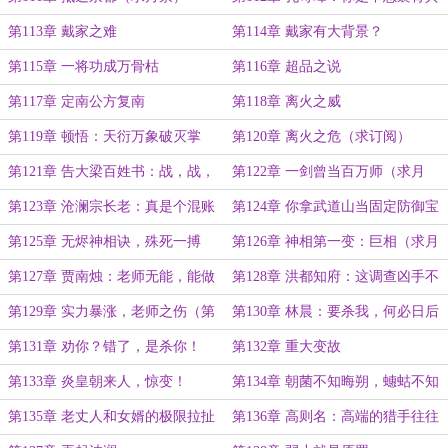
专美于前啊
第113章 戴家之难
第114章 戴家有大背景？
第115章 一将功成万骨枯
第116章 超品之说
第117章 定南公方复南
第118章 离火之威
第119章 顿悟：天衍万象破灭掌
第120章 离火之危（求订阅）
（求月票）
第121章 告大梁百姓书：战，战，
第122章 一剑曾当百万师（求月
战
票）
第123章 沧澜宗长老：真是个混账
第124章 你拿武道山当固定防御宝
玩意
物来用？
第125章 无烬神相诀，殊死一搏
第126章 神相第一变：巨相（求月
票）
第127章 贾南烛：老师无能，能做
第128章 洪都知府：这调查凶手不
的不多（求订阅）
得老长一段时间
第129章 实力暴涨，老师之伤（第
第130章 林晨：要杀我，何必日后
一更）
（第二更）
第131章 劝你？错了，是杀你！
第132章 重大变故
（第三更）
第133章 炎皇朝来人，惊变！
第134章 朝菌不知晦朔，蟪蛄不知
春秋。
第135章 老丈人和女婿的极限拉扯
第136章 高则名：高端的猎手往往