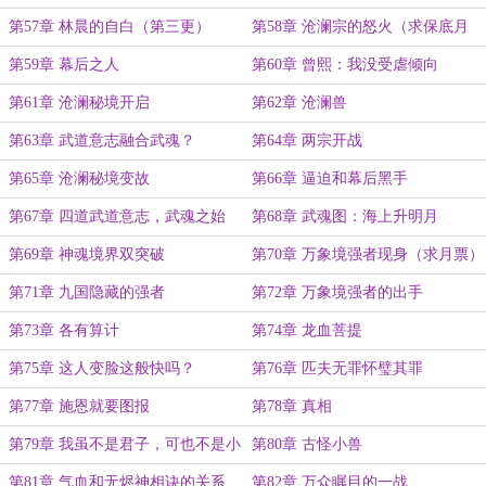
第57章 林晨的自白（第三更）
第58章 沧澜宗的怒火（求保底月
票）
第59章 幕后之人
第60章 曾熙：我没受虐倾向
第61章 沧澜秘境开启
第62章 沧澜兽
第63章 武道意志融合武魂？
第64章 两宗开战
第65章 沧澜秘境变故
第66章 逼迫和幕后黑手
第67章 四道武道意志，武魂之始
第68章 武魂图：海上升明月
第69章 神魂境界双突破
第70章 万象境强者现身（求月票）
第71章 九国隐藏的强者
第72章 万象境强者的出手
第73章 各有算计
第74章 龙血菩提
第75章 这人变脸这般快吗？
第76章 匹夫无罪怀璧其罪
第77章 施恩就要图报
第78章 真相
第79章 我虽不是君子，可也不是小
第80章 古怪小兽
人
第81章 气血和无烬神相诀的关系
第82章 万众瞩目的一战