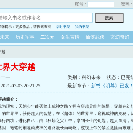
账号：
密码
温馨提示：更多作品，请搜索查找
临时书架
我的书架
未来
历史军事
二次元
女生言情
仙侠武侠
玄幻奇幻
穿越
世界大穿越
一十一
类别：科幻未来
状态：已完
1-07-03 20:21:25
最新章节：
新书《明尊》已发
穿越简介：
成为现实，天朝少年能否踏上成神之路？拥有穿越异能的陈昂，穿越在幻
》的世界里，获得超人的智慧，在《超体》的世界里，窥视成神的奥秘，
修行内功，进化自己，由《狂蟒之灾》中，拿到长生的钥匙，超人血清，
基因，蜥蜴药剂嗑药成神的道路漫长而崎岖，窥视上帝的禁区危险而艰难