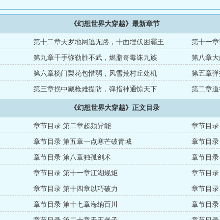
《幻想世界大穿越》最新章节
第十二章天罗地网逃无路，十面埋伏困霸王
第十一章
第九章千手弥勒胜不武，燃脂奇毒诛九族
第八章大
第六章杨门梨花包惜弱，风雪荒村丘处机
第五章弹
第三章拐中藏枪难提防，弹指神通惊天下
第二章道
《幻想世界大穿越》正文目录
章节目录 第二章超频异能
章节目录
章节目录 第五章一点寒芒破青城
章节目录
章节目录 第八章独孤剑术
章节目录
章节目录 第十一章江湖规矩
章节目录
章节目录 第十四章以巧破力
章节目录
章节目录 第十七章海纳百川
章节目录