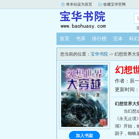
将本站设为首页
收藏宝华官网
首页
书库
排行榜
完本
科幻
您当前的位置：
宝华书院
-> 幻想世界大
幻想
作者：辰
更新时间：202
幻想世界大
当幻想
《永无止境
湖》开始，
因子，蜘蛛
加入书架