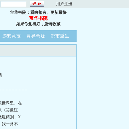
：
用户注册
宝华书院：看啥都有、更新最快
宝华书院
如果你觉得好，恳请收藏
游戏竞技
灵异悬疑
都市重生
结
！
想世界里。在
从《笑傲江
绝境药剂，X
，我一路不