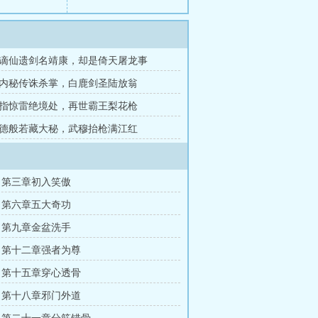
谪仙遗剑名靖康，却是倚天屠龙事
内秘传诛杀掌，白鹿剑圣陆放翁
指惊雷绝境处，再世霸王梨花枪
德般若藏大秘，武穆抬枪满江红
 第三章初入笑傲
 第六章五大奇功
 第九章金盆洗手
 第十二章强者为尊
 第十五章穿心透骨
 第十八章邪门外道