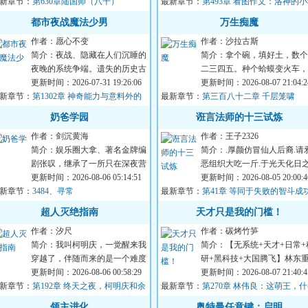
新章节：
昭正在接受调查...
第630章陆国师（八千）
最新章节：
天下！...
第493章 看图作文：洛神的
密
都市夜战魔法少男
万生痴魔
作者：愿心不变
作者：沙拉古斯
简介：夜战、隐藏在人们沉睡的
简介：拿个碗，填好土，数个
夜晚的系统争端。遗失的历史古
二三四五。种个蛤蟆变火车，
物、未来的科技遗产、各国的纷
更新时间：2026-07-31 19:26:06
颗毛豆变老虎。种出一身好手
更新时间：2026-08-07 21:04:2
新章节：
争让步、光怪陆...
第1302章 神奇能力与意料外的
最新章节：
艺，一生享福不受...
第三百八十二章 千层笼啸
影（下）
奶爸学园
诳言法师的十三试炼
作者：剑沉黄海
作者：王子2326
简介：娱乐圈大拿、著名金牌编
简介：.厚颜仿冒仙人后裔.请
剧张叹，继承了一所只在深夜营
恶组织大吃一斤.于光天化日
业的幼儿园，想关关不了，因为
更新时间：2026-08-06 05:14:51
下展露神性.以一己之力喝倒
更新时间：2026-08-05 20:00:4
新章节：
小朋友实在太可...
3484、寻常
最新章节：
个学校.窃取魔法...
第41章 等同于失败的智斗成
超人灭绝指南
天才只是我的门槛！
作者：汐尺
作者：碳烤竹笋
简介：我叫柯明庆，一觉醒来我
简介：【无系统+天才+日常+
穿越了，伴随而来的是一个难度
研+黑科技+大国腾飞】林东
绝巅的死亡任务：【在半年内灭
更新时间：2026-08-06 00:58:29
生回到幼儿时期。一个强大的
更新时间：2026-08-07 21:40:4
新章节：
绝超人种】。而...
第192章 终天之夜，柯明庆和余
最新章节：
魂，住进一具幼小...
第270章 林伟良：这萌王，
，转校生（6000字求月票）
东西？
领主进化
奥特曼任意键：启明