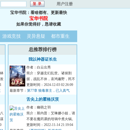
：
用户注册
宝华书院：看啥都有、更新最快
宝华书院
如果你觉得好，恳请收藏
游戏竞技
灵异悬疑
都市重生
总推荐排行榜
我以神器证长生
作者：白云出秀
林
简介：穿越玄幻乱世。诸侯割
发
据，战乱不休，哀鸿遍野，民不
功
1
聊生。所幸。叶牧发现只要他手
更新时间：2024-12-03 02:26:09
六
最新章节：
握兵器，就能获得...
第77章 狼毒寨主，已入真气
境！
舌尖上的霍格沃茨
作者：幽萌之羽
八
简介：斯内普：艾琳娜小姐，请
谋
不要在魔药课的坩埚中煮火锅。
鼎
0
斯普劳特：噢，天哪，快放开那
更新时间：2022-11-14 21:19:04