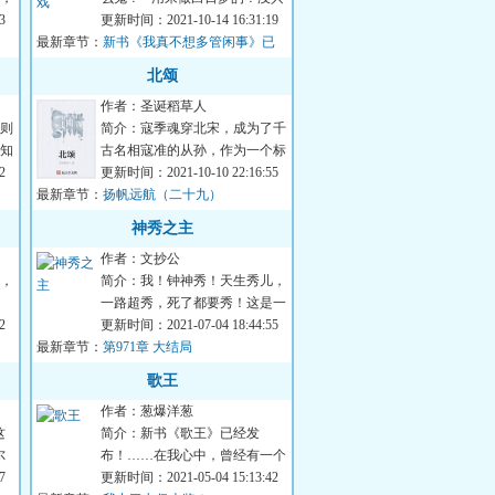
有
3
趣。““什么，百分百虚拟现实？
更新时间：2021-10-14 16:31:19
最新章节：
一个晚上能...
新书《我真不想多管闲事》已
发。
北颂
作者：圣诞稻草人
则
简介：寇季魂穿北宋，成为了千
知
古名相寇准的从孙，作为一个标
依
2
准的官三代，他本该走马架鹰，
更新时间：2021-10-10 22:16:55
最新章节：
过着最嚣张的纨...
扬帆远航（二十九）
神秀之主
作者：文抄公
，
简介：我！钟神秀！天生秀儿，
一路超秀，死了都要秀！这是一
无
2
位秀儿，在异世界不断秀出群
更新时间：2021-07-04 18:44:55
最新章节：
伦，秀出个性，秀...
第971章 大结局
歌王
作者：葱爆洋葱
这
简介：新书《歌王》已经发
尔
布！……在我心中，曾经有一个
会
7
梦，要用歌声让你忘了所有的
更新时间：2021-05-04 15:13:42