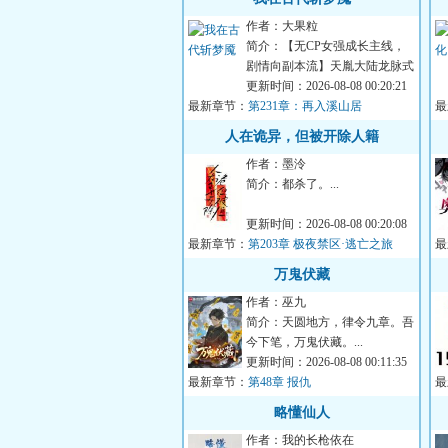
作者：大果粒
简介：【无CP女强成长主线，
剧情向副本流】天胤大陆龙脉式
微，诡魇们乘虚而入，通过噩梦
更新时间：2026-08-08 00:20:21
最新章节：
降临...
第231章：再入溪山居
最
人在诡异，但被开除人籍
作者：墨泠
简介：都杀了。...
更新时间：2026-08-08 00:20:08
最新章节：
第203章 极夜禁区·逃亡之旅
最
（34）
利
万鬼伏藏
作者：巫九
简介：天圆地方，律令九章。吾
今下笔，万鬼伏藏。...
更新时间：2026-08-08 00:11:35
最新章节：
第48章 报仇
最
略懂仙人
作者：我的长枪依在