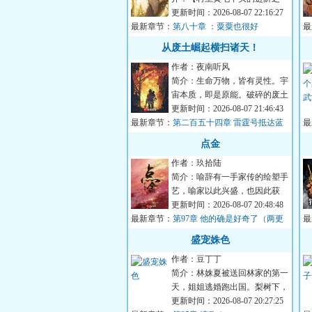
路！】从一介孤女走到万人之
更新时间：2026-08-07 22:16:27
最新章节：
上，田...
第八十章 ：粟粟也很好
最
（
从废土崛起横扫诸天！
作者：夜南听风
简介：生命万物，皆有灵性。宇
宙本质，即是原能。破碎的废土
上，充斥着辐射与畸变，浩瀚的
更新时间：2026-08-07 21:46:43
最新章节：
星...
第二百五十四章 雷霆号抵达蓝
最
星
点金
作者：玖拾陆
简介：喻辞有一手家传的绘塑手
艺，喻家以此兴盛，也因此获
罪，死的死、流放的流放。为得
更新时间：2026-08-07 20:48:48
最新章节：
旧事...
第97章 他的确是好奇了（两更
最
合一求月票）
牌
盛宠姝色
作者：豆丁丁
简介：林姝夏被送回林家的第一
天，姐姐逃婚跑出国。梨树下，
她见到了去退婚的‘准’姐夫。
更新时间：2026-08-07 20:27:25