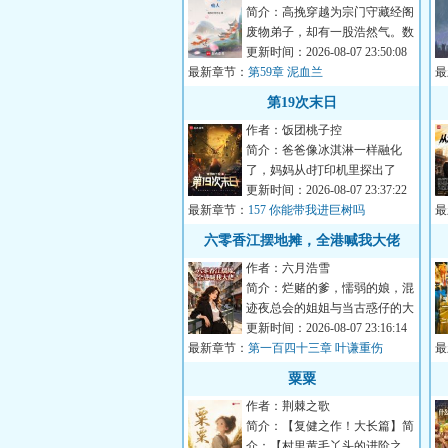
简介：高挽穿越为宗门守藏经阁
废物弟子，却有一股浩然气。数
十年如一日读书养气，却成修仙
更新时间：2026-08-07 23:50:08
最新章节：
界...
第59章 泥血兰
最
第19次末日
作者：饭团桃子控
简介：爸爸像冰淇淋一样融化
了，妈妈从d打印机里探出了
头。怪物在街市上狂欢，人类躲
更新时间：2026-08-07 23:37:22
最新章节：
进黑色...
157 你能带我进巨树吗
最
更
六零香江摆地摊，全港喊我大佬
作者：六月浩雪
简介：烂赌的爹，懦弱的娘，混
迹夜总会的姐姐与当古惑仔的大
哥。面对这天崩开局，叶湘拿起
更新时间：2026-08-07 23:16:14
最新章节：
书...
第一百四十三章 叶谦重伤
最
粟粟
作者：荆棘之歌
简介：【复健之作！大长篇】简
介：【村里黄毛丫头的进阶之