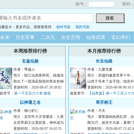
账号：
密码
温馨提示：更多作品，请搜索查找
临时书架
我的书架
未来
历史军事
二次元
女生言情
仙侠武侠
玄幻奇幻
本周推荐排行榜
本月推荐排行榜
玄鉴仙族
长生仙路
作者：季越人
作者：九夏忧桑
简介：陆江仙熬夜猝死，残魂却
简介：穿越到修真世界十年，
附在了一面满是裂痕的青灰色铜
山终于等来了金手指。他意外
镜上，飘落到了浩瀚无垠的修仙
更新时间：2026-08-07 20:38:02
现了自己有强化的能力。无论
更新时间：2026-08-08 00:16:1
新章节：
世界。凶险难测...
第一千五百六十章 都首
最新章节：
法，丹药，法宝...
【仙界篇】第一千三百八十
章 阳神蜕变，湮炽召唤
以神通之名
草芥称王
作者：猪心虾仁
作者：月关
简介：农历年大灾变爆发，人类
简介：幕客杨灿执棋乱世，合
从世界霸主位置跌落，神州成为
阀为刃，据关中为基，看寒门
人类最后的自留地。年，武侯陆
更新时间：2026-08-07 16:42:55
士以权谋为笔、铁血为墨，问
更新时间：2026-08-07 12:42:3