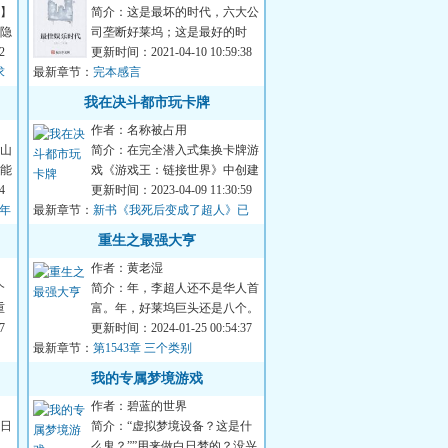
】
简介：这是最坏的时代，六大公
隐
司垄断好莱坞；这是最好的时
至
2
代，互联网不断冲击传统模式。
更新时间：2021-04-10 10:59:38
求
最新章节：
罗南要爬上这个娱...
完本感言
我在决斗都市玩卡牌
作者：名称被占用
山
简介：在完全潜入式集换卡牌游
能
戏《游戏王：链接世界》中创建
动
4
小号的苏羽，莫名其妙穿越去了
更新时间：2023-04-09 11:30:59
斯年
最新章节：
游戏世界，甚至...
新书《我死后变成了超人》已
发！
重生之最强大亨
作者：黄老湿
个
简介：年，李超人还不是华人首
重
富。年，好莱坞巨头还是八个。
只
7
年，苹果还没被上帝咬过。这是
更新时间：2024-01-25 00:54:37
最新章节：
最好的时代，科...
第1543章 三个类别
我的专属梦境游戏
作者：碧蓝的世界
日
简介：“虚拟梦境设备？这是什
，
么鬼？””用来做白日梦的？没兴