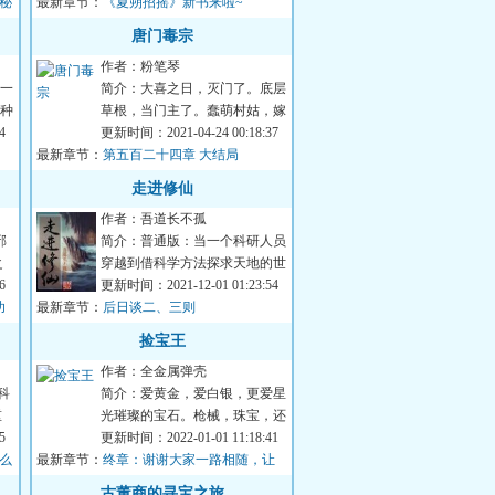
小秘
最新章节：
株可怜的曼德拉...
《夏朔招摇》新书来啦~
唐门毒宗
作者：粉笔琴
一
简介：大喜之日，灭门了。底层
种
草根，当门主了。蠢萌村姑，嫁
4
天才男神。撼动天下，她要云卷
更新时间：2021-04-24 00:18:37
最新章节：
云舒。云卷云舒...
第五百二十四章 大结局
走进修仙
作者：吾道长不孤
邪
简介：普通版：当一个科研人员
之
穿越到借科学方法探求天地的世
整
6
界……王崎：我们的口号是学好
更新时间：2021-12-01 01:23:54
功
最新章节：
数理化，修仙问...
后日谈二、三则
捡宝王
作者：全金属弹壳
科
简介：爱黄金，爱白银，更爱星
重
光璀璨的宝石。枪械，珠宝，还
灵
5
有贵金属，收藏家的世界怎么能
更新时间：2022-01-01 11:18:41
什么
最新章节：
少了古董？仓库...
终章：谢谢大家一路相随，让
我们再约明天！
古董商的寻宝之旅