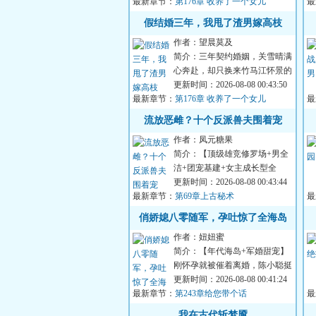
最新章节：
弱...
第176章 收养了一个女儿
最
假结婚三年，我甩了渣男嫁高枝
作者：望晨莫及
简介：三年契约婚姻，关雪晴满
心奔赴，却只换来竹马江怀景的
冷漠与偏爱。他眼里永远只有柔
更新时间：2026-08-08 00:43:50
最新章节：
弱...
第176章 收养了一个女儿
最
身
流放恶雌？十个反派兽夫围着宠
作者：凤元糖果
简介：【顶级雄竞修罗场+男全
洁+团宠基建+女主成长型全
能】沈清霜穿进一本兽世文中，
更新时间：2026-08-08 00:43:44
最新章节：
成了女...
第69章上古秘术
最
俏娇媳八零随军，孕吐惊了全海岛
作者：妞妞蜜
简介：【年代海岛+军婚甜宠】
刚怀孕就被催着离婚，陈小聪挺
着孕肚赴海岛找丈夫要个说法。
更新时间：2026-08-08 00:41:24
最新章节：
所...
第243章给您带个话
最
烬
我在古代斩梦魇