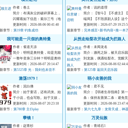
作者：卷土
作者：说的道理
简介：布满灰尘的破碎屏幕上，
简介：【智斗】【不虐主】【
闪耀着如下信息：索尔三号（地
端局】【不毁原剧人设】这个
球）垦殖域曾种植名单如下：三
更新时间：2026-08-06 00:41:40
界，防卫队由各种重量级成员
更新时间：2026-07-29 19:25:5
新章节：
叶虫：节肢动物...
第19章 钓鱼成功
最新章节：
成:总监城府深...
完本感言+新书内容+推一本
订骑士文《谁让他当假面骑士的！》
我可能是一只假的奥特曼
从拐走绘梨衣开始成为拦路人
作者：雀道天凉
作者：未闻龙名
简介：明明是奥特曼，却是充能
简介：濒死之际，被天启乐园
一整年变身三分钟？明明是奥特
到龙族，偶遇绘梨衣。觉醒天
曼，却成了口袋妖怪训练家？明
更新时间：2026-08-07 20:14:47
【拦路人】。绘梨衣：“你也
更新时间：2026-08-06 02:44:4
新章节：
明是奥特曼，却...
第5325章 光：我剑也未尝不
最新章节：
过马路吗？”关...
第125章 返回天启乐园
！
激荡1979！
弱小友善的我
作者：泥白佛
作者：君不见
简介：始于童话，还有武侠。始
简介：【弱者生存指南】第一
于小说，也会写歌。始于文娱，
条：保持友善第二条：避免竞
不止文娱。始于内地，放眼全
更新时间：2026-08-07 20:23:18
第三条：取悦强者第四条：自
更新时间：2026-08-06 23:47:4
新章节：
球！既然重回人间...
第780章 主仆play
最新章节：
弱化第五条：孤立...
第六七九章：龙骨天成，神
现世？
孽镜！
万灵仙族
作者：赵青杉
作者：青靖石1