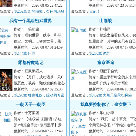
卡建立起羁绊的特质。在决斗怪
更新时间：2026-08-05 22:47:22
强者如蚁。修士有奇遇，宗门
更新时间：2026-07-23 08:51:4
新章节：
兽真实存在，打...
第262章 新的秘境，久违的消息
最新章节：
死战，天地有灵...
后记！
5K）
我有一个黑暗密武世界
山雨蛟
作者：一笑新尘
作者：舒楠泽
简介：现实世界，秩序、和平、
简介：修炼之路看似风光，实
稳定、文明……密武世界，黑
如履薄冰，其中的苦只有自己
暗、危险、灰烬、畸变陈峰穿越
更新时间：2026-08-07 01:24:59
道。一条出身寒微的黑蛇，无
更新时间：2026-08-07 17:00:5
新章节：
而来，成为锦城大...
第144章 问罪
最新章节：
无靠，风雨独行...
第230章 诡异
雾都狩魔笔记
东京医途
作者：豆浆硫磺火
作者：睡醒了会饿
简介：【月日，成功猎杀一只C
简介：重生平行时空的东京后
级恶魔，获得一颗残缺的焦化心
桐生和介憋了半天才写出一
脏，灵性升华。】【月日，成功
更新时间：2026-08-07 02:35:33
句“我的高中成绩并不理想”，
更新时间：2026-08-06 10:38:2
新章节：
猎杀一只温迪戈...
第298章 餐桌礼仪，躁动的奇诺
最新章节：
奈之下，只能弃文...
第462章 大胆只要承担风险
（二合一）
一朝天子一朝臣
我真要控制你了，皇女殿下
作者：十万菜团
作者：乐山小李
简介：【轻权谋+剧情流+多红
简介：“我们一起来研究一下
颜+情报金手指+幕后黑手】景
个禁忌神器吧！”李维知道希
平元月，人间出了件大事。大周
更新时间：2026-08-07 22:52:49
薇娅会玩，但没有想过她这么
更新时间：2026-08-07 13:18:5