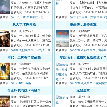
简介：在孽镜中，你看不见你虚
简介：【家族修仙】【凡人流
幻的倒影，你所看见的唯有真
【御兽】异宝传说、八荒溃散
实。...
更新时间：2026-08-07 02:50:19
忍家族、惊天秘密………重生
更新时间：2026-08-07 04:14:4
新章节：
第一八一章 许你乘歌（2）
最新章节：
太行山叶家，身...
第二千二百六十六章 袁家（
月票求订阅）
从大学球探开始
重生08，邪修创业
作者：肉末大茄子
作者：无醉春秋
简介：年，杨帅穿越成了维克森
简介：万还没来得及花，王君
林大学的一名大三学生。没有系
就重生到年。囊中羞涩下，只
统，没有天赋，他唯一比其他人
更新时间：2026-08-07 12:12:41
一路骚操作地邪修创业。没启
更新时间：2026-08-07 06:23:0
新章节：
多知道的，是未...
第8章 去他喵的2010计划！（加
最新章节：
资金怎么办？有...
第528章 帝都的大气，雷布
求月票！）
过不好了
年代，二狗有个物品栏
华娱浪子，竟被95花给改造了？
作者：观棋柯烂
作者：闻风太白
简介：一个失意的现代人穿越火
简介：“签下她时，她还只是
红年代，依靠天外晶体挣脱苦
在纺织厂打工的厂妹。”江阳
难，拥抱幸福，享受美好人生的
更新时间：2026-08-07 18:36:25
生到年，觉醒小花养成系统，
更新时间：2026-07-31 12:13:3
新章节：
故事。...
第1593章，喝醉
最新章节：
要培养艺人，就...
第721章 漫漫余生，请多指教
什么叫我与妹卡有缘？
元始金章
作者：无暇决斗
作者：雾外江山
简介：穿越到了打牌决定一切的
简介：修仙文明传承万万年，
异世界，星见夜获得了只能跟妹
新月异，革故鼎新，宗门如林