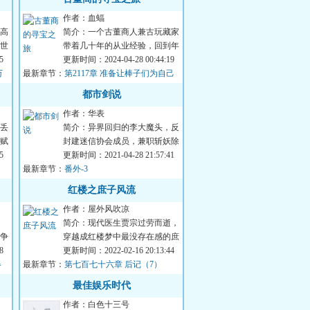
作者：血蝠
高
简介：一个古董商人兼古玩藏家
世
带着几十年的从业经验，回到年
构
5
代中期自己年轻时。然后，他发
更新时间：2024-04-28 00:44:19
万
最新章节：
现想要找好藏品...
第2117章 准备让棒子们为自己
打工
都市剑说
作者：华表
丢
简介：异界回归的李大魔头，反
赋
封建迷信协会成员，兼职斩妖除
要
5
魔，从心理到生理专治各种不
更新时间：2021-04-28 21:57:41
最新章节：
服。作者是中央八...
番外-3
红楼之庶子风流
作者：屋外风吹凉
简介：现代医生贾宗过劳而逝，
争
穿越成红楼梦中最没存在感的庶
我
8
子贾琮。...
更新时间：2022-02-16 20:13:44
器
最新章节：
第七百七十六章 后记（7）
最佳娱乐时代
作者：白色十三号